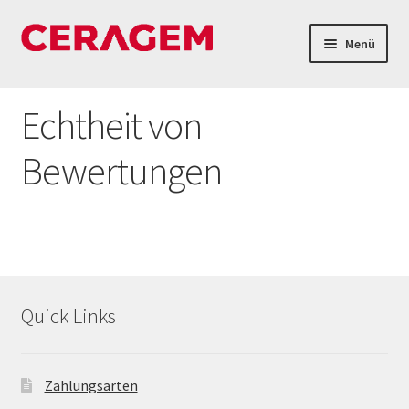
Menü
Home
Echtheit von
Verleih
Bewertungen
Shop
Firmenüberblick
FAQs
Quick Links
Kontakt & Öffnungszeiten
Zahlungsarten