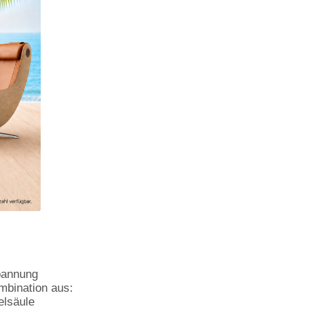
pannung
mbination aus:
elsäule