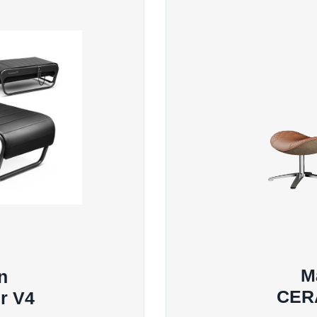
M
n
CER
r V4