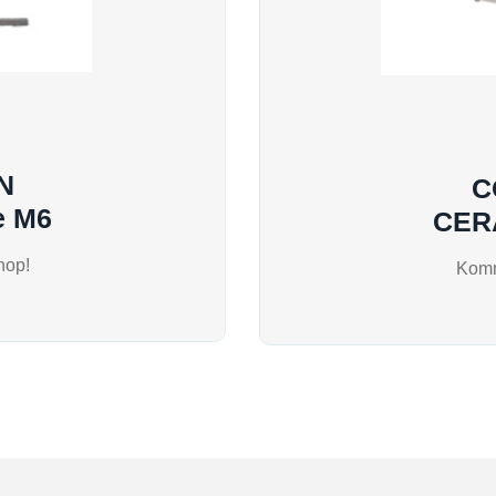
N
C
 M6
CER
hop!
Komm