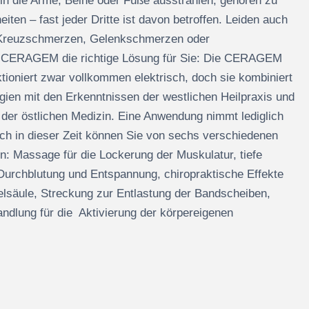
in die Arme, Beine oder Füße ausstrahlen, gehören zu
iten – fast jeder Dritte ist davon betroffen. Leiden auch
 Kreuzschmerzen, Gelenkschmerzen oder
at CERAGEM die richtige Lösung für Sie: Die CERAGEM
ioniert zwar vollkommen elektrisch, doch sie kombiniert
ien mit den Erkenntnissen der westlichen Heilpraxis und
er östlichen Medizin. Eine Anwendung nimmt lediglich
ch in dieser Zeit können Sie von sechs verschiedenen
en: Massage für die Lockerung der Muskulatur, tiefe
Durchblutung und Entspannung, chiropraktische Effekte
belsäule, Streckung zur Entlastung der Bandscheiben,
dlung für die Aktivierung der körpereigenen